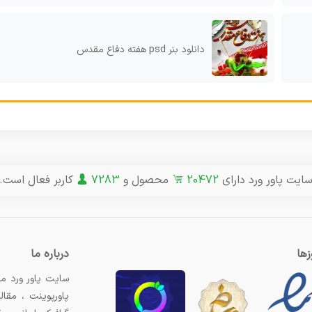
دانلود بنر psd هفته دفاع مقدس
ایت پاور ورد دارای
20472
محصول و
7283
کاربر فعال است.
ها
درباره ما
سایت پاور ورد مر
پاورپوینت ، مقال