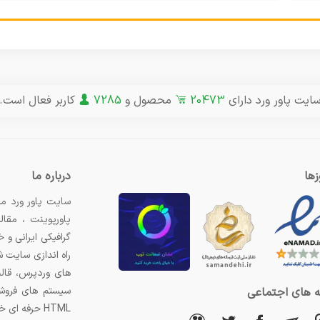
ایت پاور ورد دارای
20473
محصول و
7285
کاربر فعال است.
ها
درباره ما
سایت پاور ورد مر
پاورپوینت ، مقال
گرافیکی ایرانی و
راه اندازی سایت 
های وردپرس، قال
سیستم های فروشگ
 های اجتماعی
HTML حرفه ای خریداری کنید.