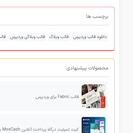
برچسب ها
دانلود قالب وردپرس
قالب وبلاگ
قالب وبلاگی وردپرس
قال
محصولات پیشنهادی
قالب Fabric برای وردپرس
کیت تمپلیت درگاه پرداخت آنلاین MoxCash برای المنتور