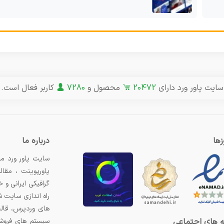
سایت پاور ورد دارای
20472
محصول و
7280
کاربر فعال است.
ها
درباره ما
سایت پاور ورد مر
پاورپوینت ، مقال
گرافیکی ایرانی و
راه اندازی سایت 
های وردپرس، قال
سیستم های فروشگ
 های اجتماعی