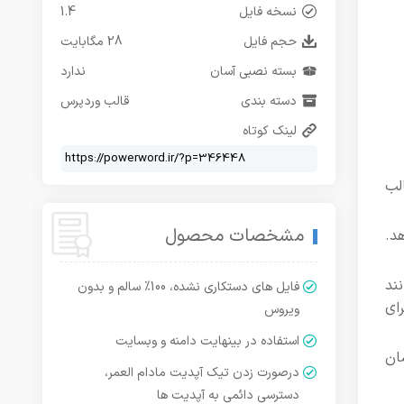
نسخه فایل
1.4
حجم فایل
28 مگابایت
بسته نصبی آسان
ندارد
دسته بندی
قالب وردپرس
لینک کوتاه
لب
مشخصات محصول
هد.
انند
فایل های دستکاری نشده، 100% سالم و بدون
 شخصی‌سازی نمایند. این قالب از افزونه‌های محبوب وردپرس مانند WooCommerce برای
ویروس
استفاده در بینهایت دامنه و وبسایت
اگ‌نویسان
درصورت زدن تیک آپدیت مادام العمر،
دسترسی دائمی به آپدیت ها