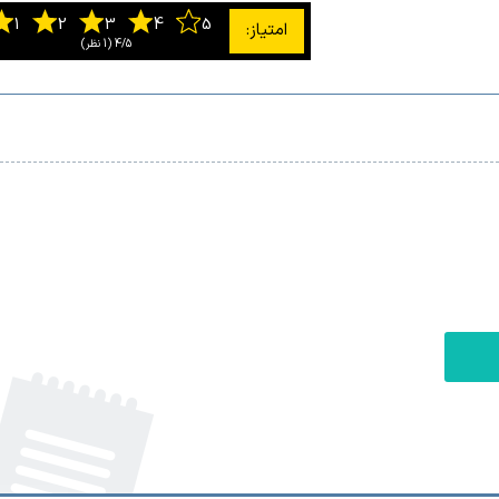
4/5
‫(1 نظر)