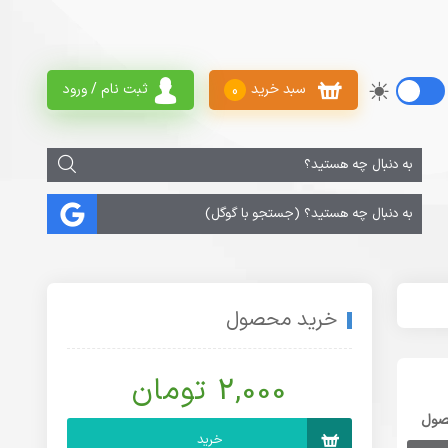
سبد خرید
ثبت نام / ورود
0
خرید محصول
2,000 تومان
صول
خرید