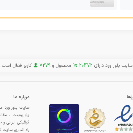
سایت پاور ورد دارای
20472
محصول و
7279
کاربر فعال است.
ها
درباره ما
سایت پاور ورد مر
پاورپوینت ، مقال
گرافیکی ایرانی و
راه اندازی سایت 