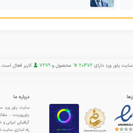
سایت پاور ورد دارای
20472
محصول و
7279
کاربر فعال است.
ها
درباره ما
سایت پاور ورد مر
پاورپوینت ، مقال
گرافیکی ایرانی و
راه اندازی سایت 