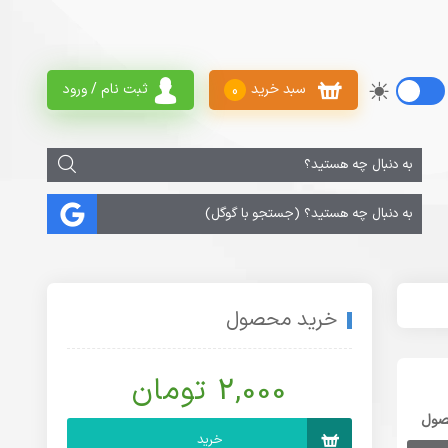
سبد خرید
ثبت نام / ورود
0
خرید محصول
2,000 تومان
صول
خرید