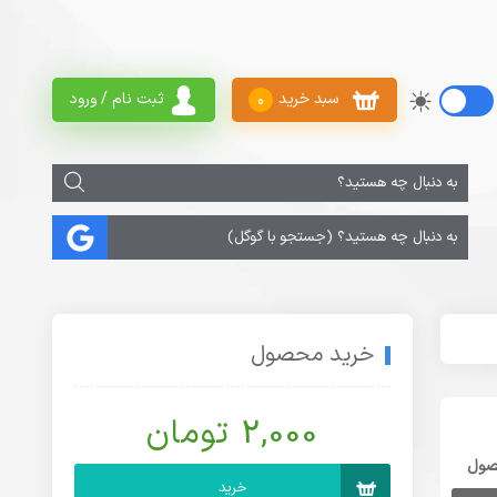
سبد خرید
ثبت نام / ورود
0
خرید محصول
2,000 تومان
صول
خرید