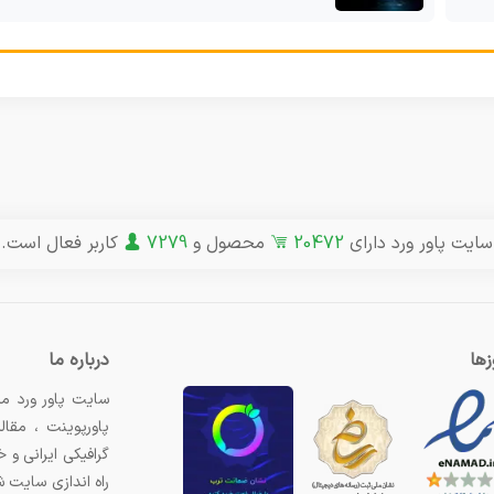
سایت پاور ورد دارای
20472
محصول و
7279
کاربر فعال است.
ها
درباره ما
سایت پاور ورد مر
پاورپوینت ، مقال
گرافیکی ایرانی و
راه اندازی سایت 