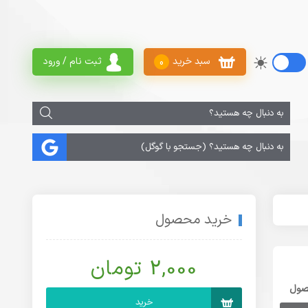
سبد خرید
ثبت نام / ورود
0
خرید محصول
2,000 تومان
صول
خرید