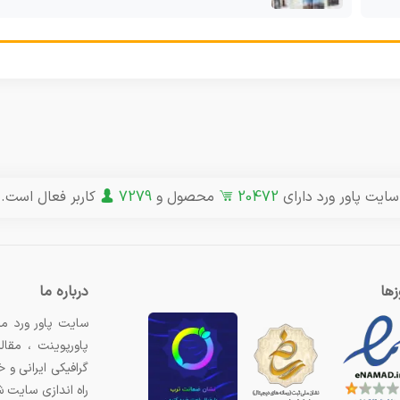
سایت پاور ورد دارای
20472
محصول و
7279
کاربر فعال است.
ها
درباره ما
سایت پاور ورد مر
پاورپوینت ، مقال
گرافیکی ایرانی و
راه اندازی سایت 