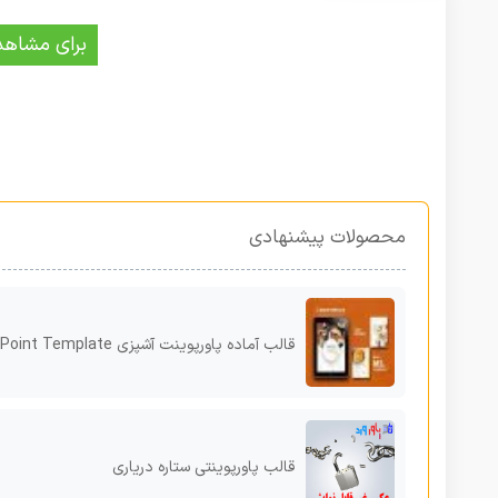
برای مشاهد
محصولات پیشنهادی
قالب آماده پاورپوینت آشپزی Recipe Book PowerPoint Template
قالب پاورپوینتی ستاره دریاری