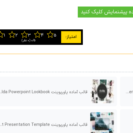
ه پیشنمایش کلیک کنید
0/5
‫(0 نظر)
قالب آماده پاورپوینت Alvilda Powerpoint Lookbook
قالب آماده پاورپوینت Kanzalea Powerpoint Presentation Template