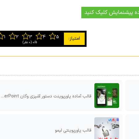
ه پیشنمایش کلیک کنید
0/5
‫(0 نظر)
قالب آماده پاورپوینت دستور آشپزی وگان Vegan Recipe EBook Template PowerPoint
قالب پاورپوینتی لیمو