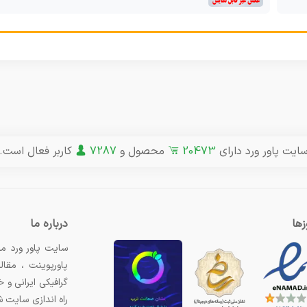
ایت پاور ورد دارای
20473
محصول و
7287
کاربر فعال است.
ها
درباره ما
سایت پاور ورد مر
پاورپوینت ، مقال
گرافیکی ایرانی و
راه اندازی سایت 