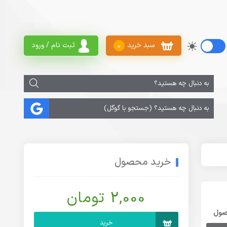
سبد خرید
ثبت نام / ورود
0
خرید محصول
2,000 تومان
صول
خرید