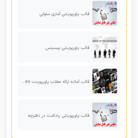
قالب پاورپوینتی آماری سلولی
قالب پاورپوینتی بیسینس
قالب آماده ارائه مطلب پاورپوینت Coiffeur – Barbershop Powerpoint Templates
قالب پاورپوینتی یاداشت در دفترچه