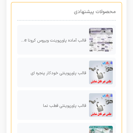
محصولات پیشنهادی
قالب آماده پاورپوینت ویروس کرونا Corona – Medical Powerpoint Template
قالب پاورپوینتی خودکار پنجره ای
قالب پاورپوینتی قطب نما