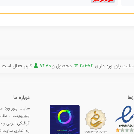
سایت پاور ورد دارای
20472
محصول و
7279
کاربر فعال است.
ها
درباره ما
سایت پاور ورد مر
پاورپوینت ، مقال
گرافیکی ایرانی و
راه اندازی سایت 