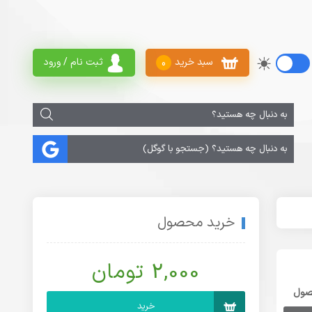
سبد خرید
ثبت نام / ورود
0
خرید محصول
2,000 تومان
صول
خرید