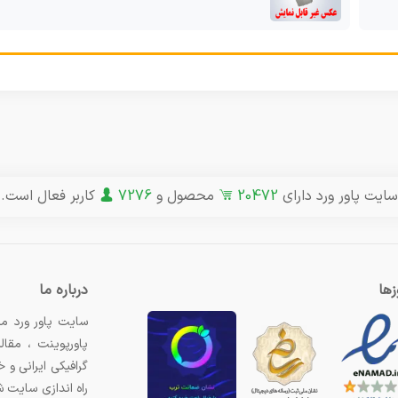
سایت پاور ورد دارای
20472
محصول و
7276
کاربر فعال است.
ها
درباره ما
سایت پاور ورد مر
پاورپوینت ، مقال
گرافیکی ایرانی و
راه اندازی سایت 