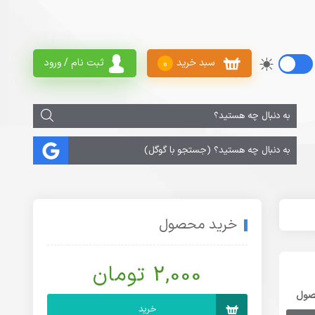
سبد خرید
ثبت نام / ورود
0
خرید محصول
2,000 تومان
صول
خرید