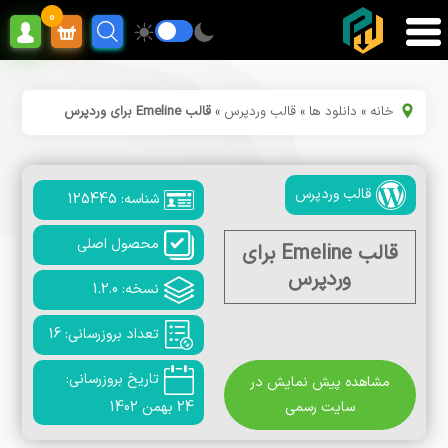
0
خانه
»
دانلود ها
»
قالب وردپرس
»
قالب Emeline برای وردپرس
قالب وردپرس
شناسه: 125445
محصول اصلی
قالب Emeline برای
وردپرس
نسخه: 1.2.0
تعداد بروزرسانی: 16
تاریخ بروزرسانی:
مشاهده پیش نمایش در
سایت رسمی
24 بهمن 1402