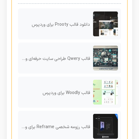
دانلود قالب Prooty برای وردپرس
قالب Qwery طراحی سایت حرفه‌ای وردپرس با امکانات ووکامرس و ChatGPT
قالب Woodly برای وردپرس
قالب رزومه شخصی Reframe برای وردپرس