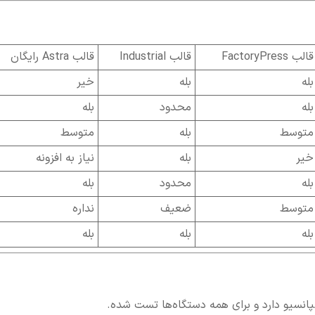
قالب FactoryPress
قالب Industrial
قالب Astra رایگان
بله
بله
خیر
بله
محدود
بله
متوسط
بله
متوسط
خیر
بله
نیاز به افزونه
بله
محدود
بله
متوسط
ضعیف
نداره
بله
بله
بله
سپانسیو دارد و برای همه دستگاه‌ها تست شده.