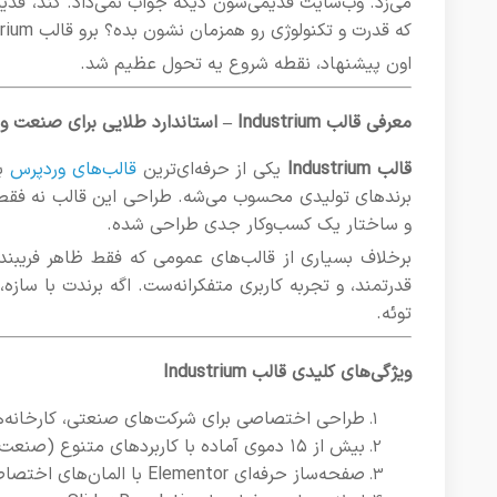
می‌زد. وب‌سایت قدیمی‌شون دیگه جواب نمی‌داد. کند، قد
که قدرت و تکنولوژی رو همزمان نشون بده؟ برو قالب Industrium رو ببین.”
اون پیشنهاد، نقطه شروع یه تحول عظیم شد.
معرفی قالب Industrium – استاندارد طلایی برای صنعت و کارخانه‌ها
قالب Industrium
یکی از حرفه‌ای‌ترین
قالب‌های وردپرس
بر
برندهای تولیدی محسوب می‌شه. طراحی این قالب نه فقط 
و ساختار یک کسب‌وکار جدی طراحی شده.
قدرتمند، و تجربه کاربری متفکرانه‌ست. اگه برندت با سا
توئه.
ویژگی‌های کلیدی قالب Industrium
طراحی اختصاصی برای شرکت‌های صنعتی، کارخانه‌ها
بیش از ۱۵ دموی آماده با کاربردهای متنوع (صنعت نفت، ساخت‌وساز، کارخانه تولیدی، خدمات صنعتی، معادن و…)
صفحه‌ساز حرفه‌ای Elementor با المان‌های اختصاصی