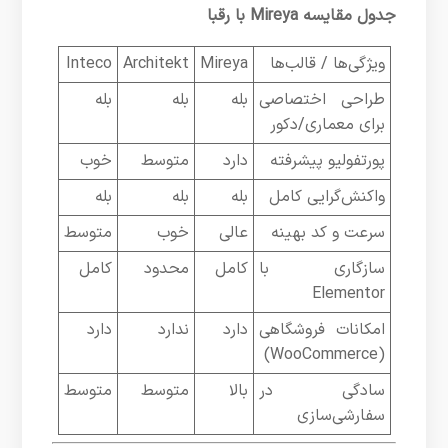
جدول مقایسه Mireya با رقبا
ویژگی‌ها / قالب‌ها
Mireya
Architekt
Inteco
طراحی اختصاصی
بله
بله
بله
برای معماری/دکور
پورتفولیو پیشرفته
دارد
متوسط
خوب
واکنش‌گرایی کامل
بله
بله
بله
سرعت و کد بهینه
عالی
خوب
متوسط
سازگاری با
کامل
محدود
کامل
Elementor
امکانات فروشگاهی
دارد
ندارد
دارد
(WooCommerce)
سادگی در
بالا
متوسط
متوسط
سفارشی‌سازی