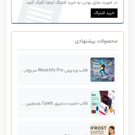
در صورت مایل بودن به خرید اشتراک اینجا کلیک کنید.
خرید اشتراک
محصولات پیشنهادی
قالب وردپرس Woostify Pro سریع‌ترین و بهترین گزینه برای ووکامرس
قالب امنیت سایبری Cyarb راستچین برای وردپرس