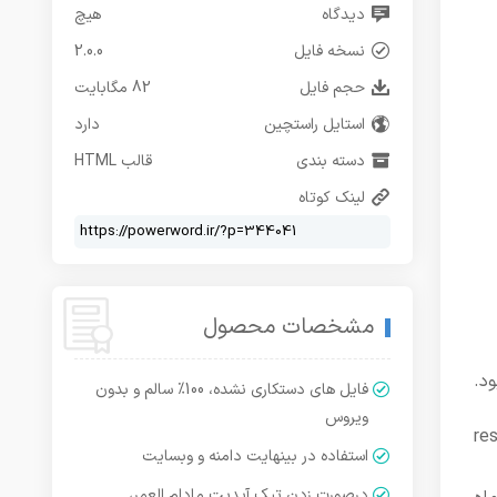
دیدگاه
هیچ
نسخه فایل
2.0.0
حجم فایل
82 مگابایت
استایل راستچین
دارد
دسته بندی
قالب HTML
لینک کوتاه
مشخصات محصول
د.
فایل های دستکاری نشده، 100% سالم و بدون
ویروس
ل‌ها با هم نمی‌خوندن، responsive
استفاده در بینهایت دامنه و وبسایت
درصورت زدن تیک آپدیت مادام العمر،