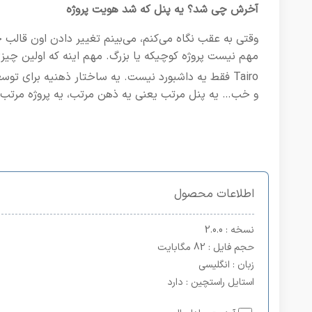
آخرش چی شد؟ یه پنل که شد هویت پروژه
وقتی به عقب نگاه می‌کنم، می‌بینم تغییر دادن اون قالب خراب به Tairo، یکی از هوشمندانه‌ترین ت
مهم نیست پروژه کوچیکه یا بزرگ. مهم اینه که اولین چی
Tairo فقط یه داشبورد نیست. یه ساختار ذهنیه برای توسعه‌دهنده‌هایی که می‌خوان سریع، منظم و حرفه‌ای جلو برن.
و خب… یه پنل مرتب یعنی یه ذهن مرتب، یه پروژه مرتب، 
اطلاعات محصول
نسخه
: 2.0.0
حجم فایل
: 82 مگابایت
زبان
: انگلیسی
استایل راستچین
: دارد