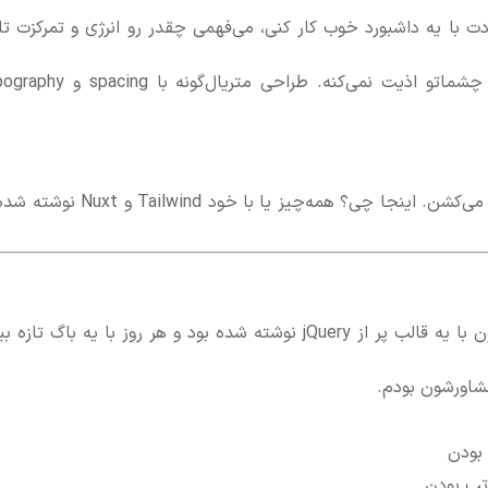
 با یه داشبورد خوب کار کنی، می‌فهمی چقدر رو انرژی و تمرکزت تاث
Tairo یه تم Dark Mode داره که حتی تو تاریکی شب چشماتو اذیت نمی‌کنه. طراحی متریال‌
خیلی از قالب‌ها پرن از پلاگینای اضافی که فقط سرعت رو می‌کشن. اینجا چی؟ همه‌چیز یا با خود ind
یه استارتاپ کوچیک تو حوزه‌ی CRM بودن. پنل کاربریشون با یه قالب پر از jQuery نوشته شده بود و هر روز با یه باگ تا
مشاورشون بودم.