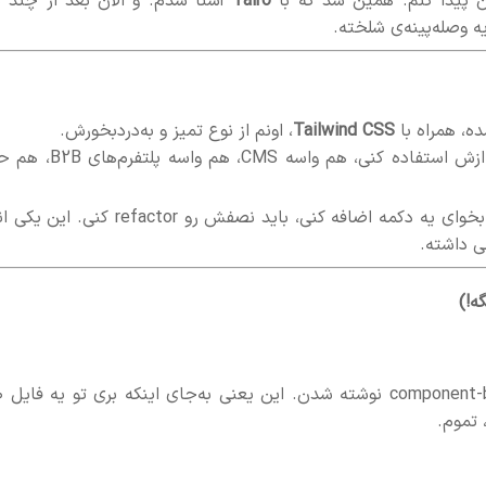
ن پیدا کنم. همین شد که با
Tairo
آشنا شدم. و الان بعد از چند م
 وصله‌پینه‌ی شلخته.
، همراه با
Tailwind CSS
، اونم از نوع تمیز و به‌دردبخورش.
یعنی یه سیستم آماده‌ که هم واسه ادمین پنل می‌تونی ازش استفاده کنی، هم واسه S
نه از اون قالباست که فقط ظاهر دارن، نه از اونایی که تا بخوای یه دکمه اضافه کنی، باید نصفش رو refactor
ی داشته.
کدهاش نه تنها س
 تموم.