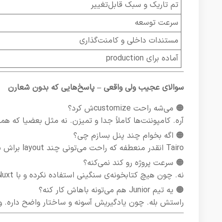
تم تاریک و سبک قابل‌تغییر
سرعت توسعه
مستندات داخلی و کامنت‌گذاری
آماده برای production
سوالای عجیب ولی واقعی – پاسخ‌هایی که بدون شعارن
🟠 می‌شه راحت customizeش کرد؟
آره. کامپوننت‌ها کاملاً جدا و تمیزن. نه مثل بعضیا که هم
🟠 اگه بخوام چند پنل بسازم چی؟
Tairo انقدر منعطفه که راحت می‌تونی چند layout براش بسازی. یکی واسه ادمین، یکی واسه مشتری.
🟠 سرعت پروژه رو کند نمی‌کنه؟
نه. چون هیچ کتابخونه‌ی سنگینی استفاده نکرده و با Nuxt ساخته شده، سرعتش عالیه.
🟠 یه تیم Junior هم می‌تونه باهاش کار کنه؟
راستش بله. چون یادگیریش آسونه و ساختار واضح داره. ولی یه کوچولو با Tailwind و