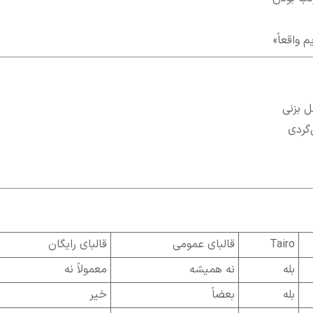
 واقعاً»
گردی
Tairo
قالبای عمومی
قالبای رایگان
بله
نه همیشه
معمولاً نه
بله
بعضاً
خیر