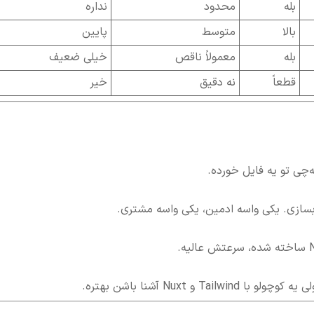
بله
محدود
نداره
بالا
متوسط
پایین
بله
معمولاً ناقص
خیلی ضعیف
قطعاً
نه دقیق
خیر
ه‌چی تو یه فایل خورده.
 Nuxt آشنا باشن بهتره.