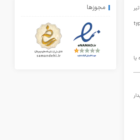
مجوزها
یر
گونه با spacing و typography
Tailw و Nuxt نوشته شده یا
زه بیدار