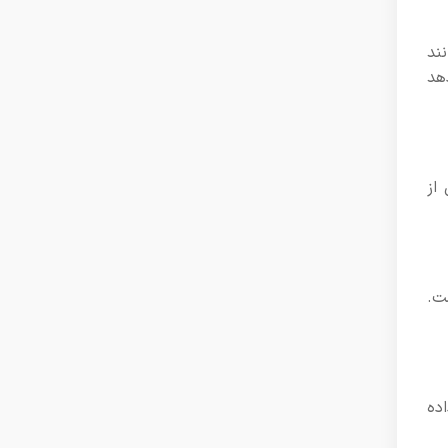
انند
دهد
 از
ت.
اده