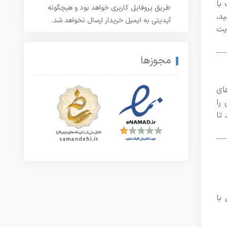
با
طریق پروفایل کاربری خواهد بود و هیچگونه
د،
آپدیتی به ایمیل خریدار ارسال نخواهد شد.
ایت
مجوزها
های
را
تا
 با