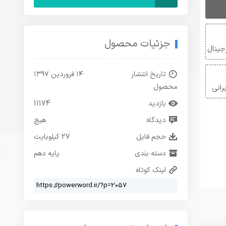
جزئیات محصول
ینال
تاریخ انتشار
۱۴ فروردین ۱۳۹۷
محصول
انی
بازدید
11174
دیدگاه
هیچ
حجم فایل
27 کیلوبایت
دسته بندی
پایه دهم
لینک کوتاه