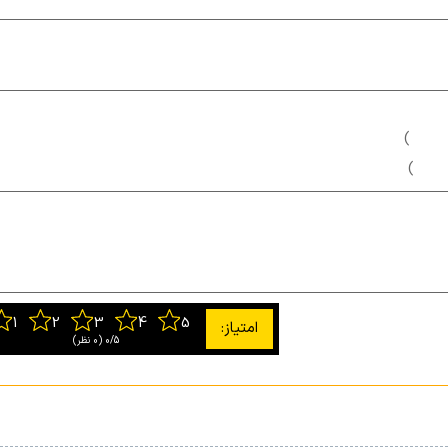
 )
 )
0/5
‫(0 نظر)