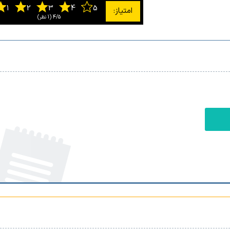
4/5
‫(1 نظر)