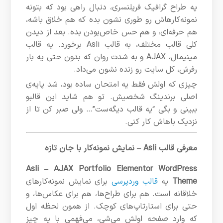
یه طراح گرافیک فریلنسری، دنبال راهی بود که بتونه
نمونه‌کارهاش رو طوری نشون بده که هم خلاق باشه،
هم حرفه‌ای، و هم حس خاص‌بودن بده. بعد از دیدن
کلی قالب مختلف، به قالب Asli برخورد. یه قالب
مینیمال، AJAX و به شدت روان که بدون حتی یه بار
رفرش، کل سایت رو زنده نشون می‌داد.
چیزی که اولش فقط یه امتحان ساده بود، شد پایه‌ی
اصلی برندینگ شخصیش. تو هم شاید این قالبو
ببینی و بگی “یه قالب دیگه‌ست”… ولی صبر کن تا از
نزدیک باهاش کار کنی.
معرفی قالب Asli – نمایش نمونه‌کار با جان تازه
Asli – AJAX Portfolio Elementor WordPress
Theme
یه
قالب وردپرسی
برای نمایش نمونه‌کارهای
خلاقانه است. هم برای طراح‌ها، هم برای عکاس‌ها، و
حتی برای استارتاپ‌های کوچک. از همون لحظه اول
که وارد صفحه اولش می‌شی، می‌فهمی با یه چیز