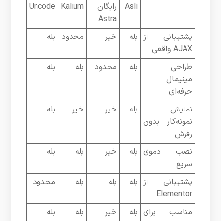
Asli
رایگان
Kalium
Uncode
Astra
پشتیبانی از
بله
خیر
محدود
بله
AJAX واقعی
طراحی
بله
محدود
بله
بله
مینیمال
حرفه‌ای
نمایش
بله
خیر
خیر
بله
نمونه‌کار بدون
رفرش
نصب دموی
بله
خیر
بله
بله
سریع
پشتیبانی از
بله
بله
بله
محدود
Elementor
مناسب برای
بله
خیر
بله
بله