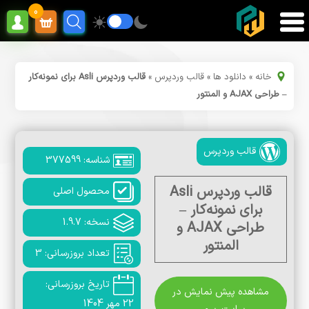
0
خانه
»
دانلود ها
»
قالب وردپرس
»
قالب وردپرس Asli برای نمونه‌کار
– طراحی AJAX و المنتور
قالب وردپرس
شناسه: 377599
قالب وردپرس Asli
محصول اصلی
برای نمونه‌کار –
نسخه: 1.9.7
طراحی AJAX و
المنتور
تعداد بروزرسانی: 3
تاریخ بروزرسانی:
مشاهده پیش نمایش در
22 مهر 1404