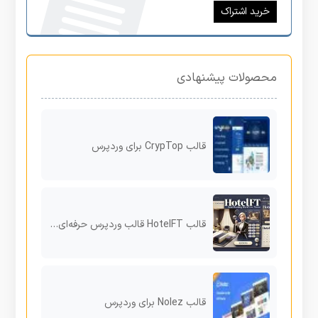
خرید اشتراک
محصولات پیشنهادی
قالب CrypTop برای وردپرس
قالب HotelFT قالب وردپرس حرفه‌ای برای رزرو هتل و اقامتگاه با امکانات پیشرفته
قالب Nolez برای وردپرس