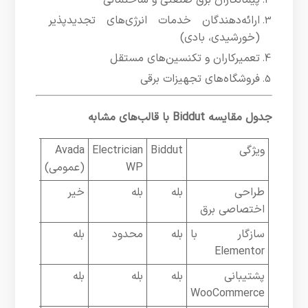
ارائه‌دهندگان خدمات انرژی‌های تجدیدپذیر
(خورشیدی، بادی)
تعمیرکاران و تکنسین‌های مستقل
فروشگاه‌های تجهیزات برقی
جدول مقایسه Biddut با قالب‌های مشابه
ویژگی
Biddut
Electrician
Avada
قالب‌های
WP
(عمومی)
ساده
طراحی
بله
بله
خیر
خیر
اختصاصی برق
سازگار با
بله
محدود
بله
محدود
Elementor
پشتیبانی
بله
بله
بله
محدود
WooCommerce