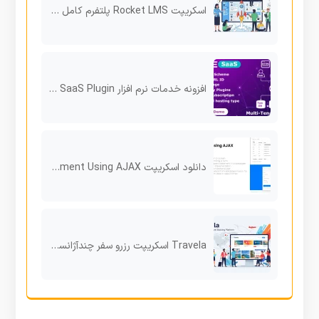
اسکریپت Rocket LMS پلتفرم کامل برای راه‌اندازی آموزشگاه آنلاین حرفه‌ای
افزونه خدمات نرم افزار RISE CRM SaaS Plugin برای رایز
دانلود اسکریپت PHP Form Management Using AJAX
Travela اسکریپت رزرو سفر چندآژانسی با داشبورد کامل آژانس‌ها