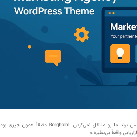
«سال‌ها با قالب‌های مختلف کار کردیم، ولی هیچ‌کدوم حس برند ما رو منتقل نمی‌کردن. Borgholm دقیقاً همو
ریابی واقعاً بی‌نظیره.»