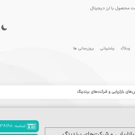
ت محصول با ارز دیجیتال
وبلاگ
پشتیبانی
بروزرسانی ها
شناسه: 381601