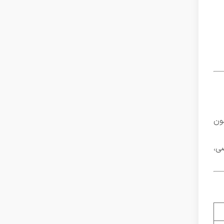
ون
صی،