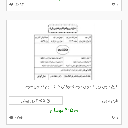
11686
0
طرح درس روزانه درس دوم (خوراکی ها ) علوم تجربی سوم
طرح درس
2055 روز پیش
4,500 تومان
6704
0