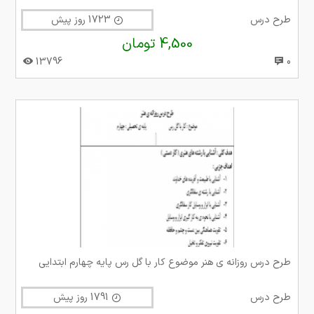
طرح درس
1723 روز پیش
4,500 تومان
13796
0
طرح درس روزانه ی هنر موضوع کار با گل رس پایه چهارم ابتدایی
طرح درس
1791 روز پیش