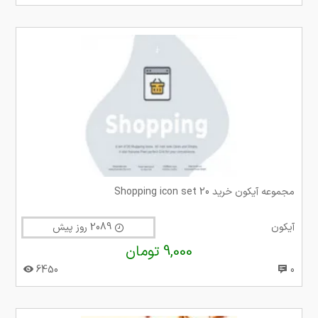
مجموعه آیکون خرید 20 Shopping icon set
آیکون
2089 روز پیش
9,000 تومان
6450
0