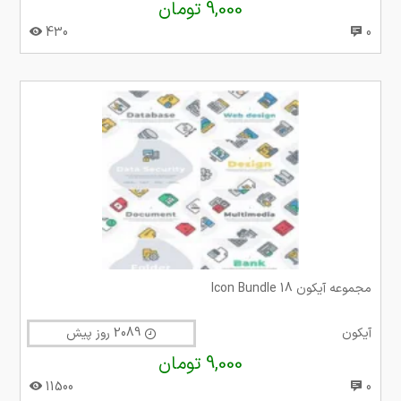
9,000 تومان
430
0
مجموعه آیکون Icon Bundle 18
آیکون
2089 روز پیش
9,000 تومان
11500
0