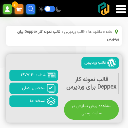
0
خانه
»
دانلود ها
»
قالب وردپرس
»
قالب نمونه کار Deppex برای
وردپرس
قالب وردپرس
شناسه: 197714
قالب نمونه کار
Deppex برای وردپرس
محصول اصلی
نسخه: 1.0
مشاهده پیش نمایش در
سایت رسمی