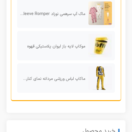
ماک آپ سرهمی نوزاد Kids Quarter Sleeve Romper
موکاپ لایه باز لیوان پلاستیکی قهوه
ماکاپ لباس ورزشی مردانه نمای کناری Men’s Tracksuit Mock-up/Half Side View
خرید محصول