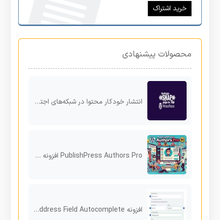
خرید اشتراک
محصولات پیشنهادی
انتشار خودکار محتوا در شبکه‌های اجتماعی با افزونه SNAP Pro برای وردپرس
PublishPress Authors Pro افزونه چندنویسندگی حرفه‌ای برای وردپرس با پروفایل نویسنده، همکاری و مهمان
افزونه Address Field Autocomplete تکمیل خودکار آدرس در ووکامرس