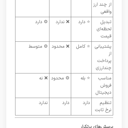
از چند ارز
واقعی
تبدیل
⭐ دارد
❌ ندارد
⚙ دارد
لحظه‌ای
قیمت
پشتیبانی
⭐ کامل
❌ محدود
⚙ متوسط
از
پرداخت
چندارزی
مناسب
⭐ بله
⚙ محدود
❌ نه
فروش
دیجیتال
تنظیم
دارد
دارد
ندارد
نرخ ثابت
پرسش‌های پرتکرار