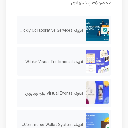
محصولات پیشنهادی
افزونه Bookly Collaborative Services برای رزرو هم‌زمان چند کارمند در یک خدمت
افزونه Wiloke Visual Testimonial؛ نمایش حرفه‌ای نظرات مشتریان در المنتور
افزونه Virtual Events برای وردپرس
افزونه WooCommerce Wallet System