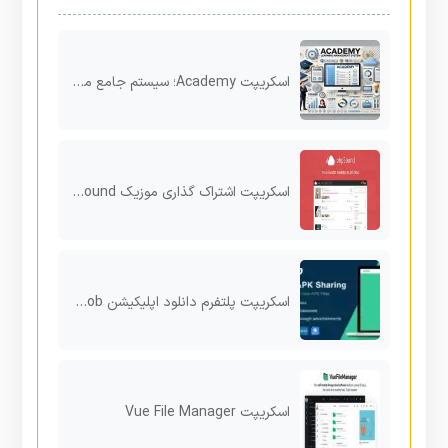
اسکریپت Academy؛ سیستم جامع مدیریت آموزش آنلاین (LMS) برای کسب‌وکارهای آموزشی
اسکریپت اشتراک گذاری موزیک phpSound
اسکریپت پلتفرم دانلود اپلیکیشن Apkbob
اسکریپت Vue File Manager