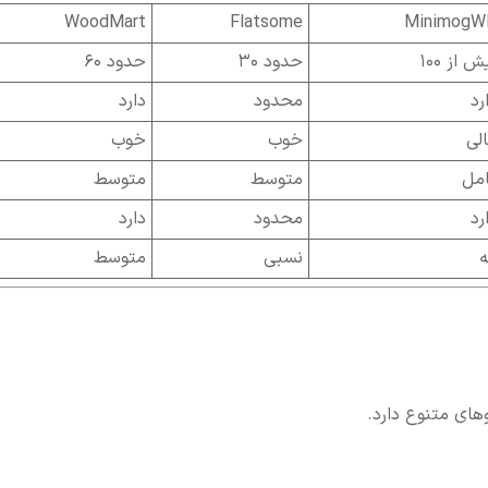
WoodMart
Flatsome
MinimogW
ش از ۱۰۰
حدود ۳۰
حدود ۶۰
رد
محدود
دارد
لی
خوب
خوب
مل
متوسط
متوسط
رد
محدود
دارد
ه
نسبی
متوسط
های متنوع دارد.