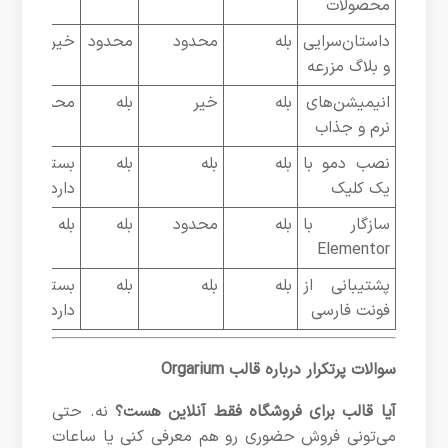
محصولات
داستان‌سرایی
بله
محدود
محدود
خیر
و بلاگ مزرعه
انیمیشن‌های
بله
خیر
بله
محدود
نرم و جذاب
نصب دمو با
بله
بله
بله
بستگی
یک کلیک
دارد
سازگار با
بله
محدود
بله
بله
Elementor
پشتیبانی از
بله
بله
بله
بستگی
فونت فارسی
دارد
سوالات پرتکرار درباره قالب Orgarium
آیا قالب برای فروشگاه فقط آنلاین هست؟
نه. حتی
می‌تونی فروش حضوری رو هم معرفی کنی یا ساعات