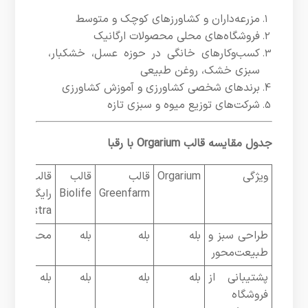
مزرعه‌داران و کشاورزهای کوچک و متوسط
فروشگاه‌های محلی محصولات ارگانیک
کسب‌وکارهای خانگی در حوزه عسل، خشکبار،
سبزی خشک، روغن طبیعی
برندهای شخصی کشاورزی و آموزش کشاورزی
شرکت‌های توزیع میوه و سبزی تازه
جدول مقایسه قالب Orgarium با رقبا
ویژگی
Orgarium
قالب
قالب
قالب
Greenfarm
Biolife
رایگان
Astra
طراحی سبز و
بله
بله
بله
محدود
طبیعت‌محور
پشتیبانی از
بله
بله
بله
بله
فروشگاه