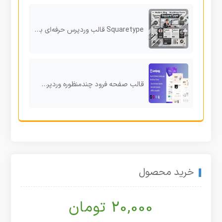
Squaretype قالب وردپرس حرفه‌ای برای وبلاگ‌های مدرن و مجلات آنلاین
قالب صفحه فرود چندمنظوره وردپرس Landpagy
خرید محصول
20,000 تومان