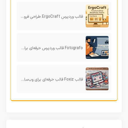
قالب وردپرس ErgoCraft طراحی فروشگاه مبلمان با سبک مینیمال و تجربه سریع
Fotógrafo قالب وردپرس حرفه‌ای برای عکاسان و فیلم‌برداران خلاق
قالب Foxiz قالب حرفه‌ای برای وب‌سایت‌های خبری و مجله‌ای