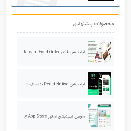
محصولات پیشنهادی
اپلیکیشن فلاتر Single Restaurant Food Order
اپلیکیشن React Native بدنسازی FitBasic
سورس اپلیکیشن استور Google Play App Store