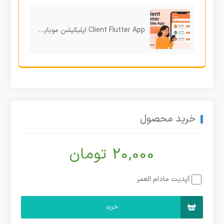
Client Flutter App اپلیکیشن موبایل کارفرما برای پلتفرم فریلنسری Xilancer
خرید محصول
20,000 تومان
آپدیت مادام العمر
خرید