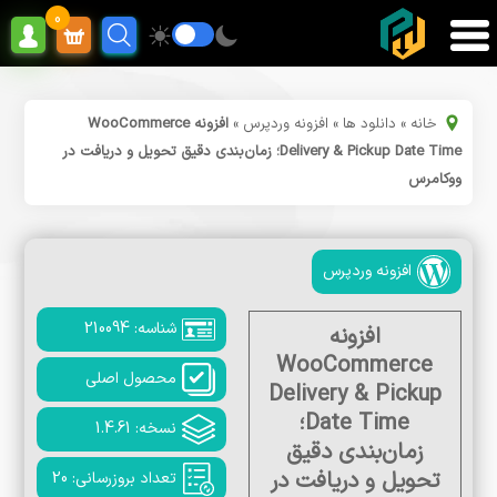
0
خانه
»
دانلود ها
»
افزونه وردپرس
»
افزونه WooCommerce
Delivery & Pickup Date Time؛ زمان‌بندی دقیق تحویل و دریافت در
ووکامرس
افزونه وردپرس
شناسه: 210094
افزونه
WooCommerce
محصول اصلی
Delivery & Pickup
Date Time؛
نسخه: 1.4.61
زمان‌بندی دقیق
تحویل و دریافت در
تعداد بروزرسانی: 20