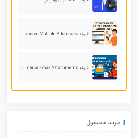
افزونه Inster برای وردپرس
افزونه WooCommerce Multiple Addresses تجربه خرید چندمقصدی برای فروشگاه‌های حرفه‌ای
افزونه WooCommerce Email Attachments ارسال فایل همراه ایمیل سفارش ووکامرس
خرید محصول