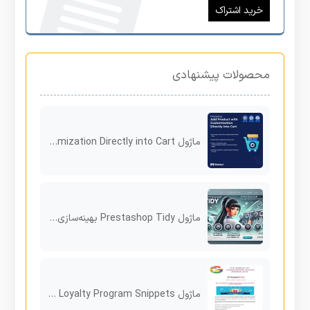
خرید اشتراک
محصولات پیشنهادی
ماژول Add Product with Customization Directly into Cart برای پرستاشاپ
ماژول Prestashop Tidy بهینه‌سازی و افزایش سرعت فروشگاه پرستاشاپ
ماژول Product Reviews Loyalty Program Snippets برای پرستاشاپ