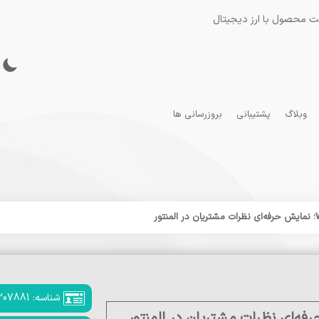
ت محصول با ارز دیجیتال
وبلاگ
پشتیبانی
بروزرسانی ها
شناسه: 207881