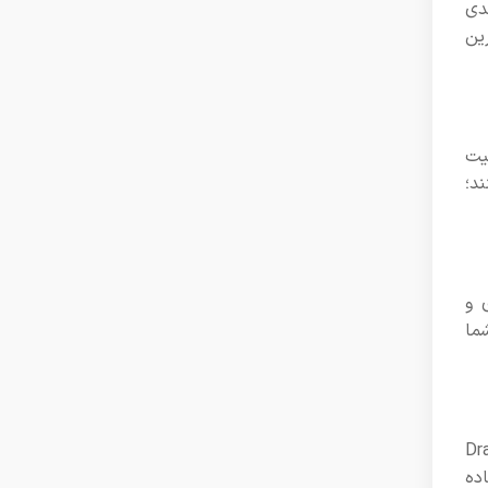
دی
رین
بیت
ند؛
 و
شما
ی آن را با قابلیت Drag & Drop
ده