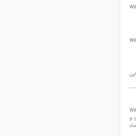
مراه با Wiloke Visual
د تا بازدیدکنندگان بیشتری جذب کنید. در کنار Wiloke
این
Wilo
، و
اد