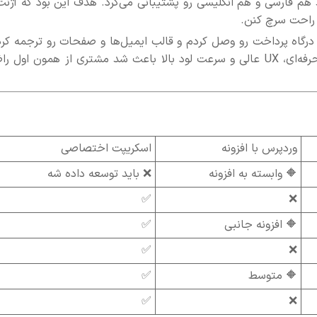
ید هم فارسی و هم انگلیسی رو پشتیبانی می‌کرد. هدف این بود که آژنت
راحت سرچ کنن.
ردم، درگاه پرداخت رو وصل کردم و قالب ایمیل‌ها و صفحات رو ترجمه کر
در عرض یک هفته، نسخه MVP آماده بود. رابط کاربری حرفه‌ای، UX عالی و سرعت لود بالا باعث شد مشتری از همون اول
وردپرس با افزونه
اسکریپت اختصاصی
🔶 وابسته به افزونه
❌ باید توسعه داده شه
✅
❌
🔶 افزونه جانبی
✅
✅
❌
🔶 متوسط
✅
✅
❌