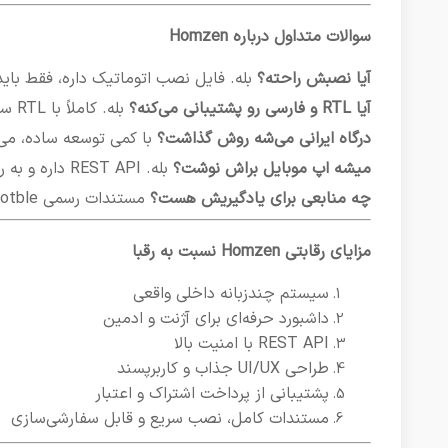
سوالات متداول درباره Homzen
آیا نصبش راحته؟
بله. فایل نصب اتوماتیک داره، فقط بای
آیا RTL و فارسی رو پشتیبانی می‌کنه؟
بله. کاملاً با RTL سازگاره و فایل‌های زبان فارسی هم همراهشه.
درگاه ایرانی می‌شه روش گذاشت؟
با کمی توسعه ساده، می‌تونی زرین‌پا
میشه اپ موبایل براش نوشت؟
بله. REST API داره و به راحتی قابل اتصال با Flutter یا React Native هست.
چه منابعی برای یادگیریش هست؟
مستندات رسمی Botble، ویدیوهای یوتیوب، دمو زنده و انجمن پشتیبانی فعال.
مزایای رقابتی Homzen نسبت به رقبا
سیستم چندزبانه داخلی واقعی
داشبورد حرفه‌ای برای آژنت و ادمین
REST API با امنیت بالا
طراحی UI/UX جذاب و کاربرپسند
پشتیبانی از پرداخت اشتراک و اعتبار
مستندات کامل، نصب سریع و قابل سفارشی‌سازی