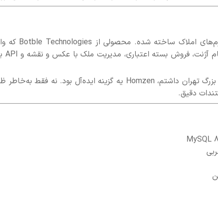
لاراولیه که مخصوص طراحی پلتفرم‌های املاک ساخته شده. محصولی ا
همه‌چیزو داره: از پنل مدیریتی چندسطحی گ
برای منی که یه پروژه دو زبانه فارسی-انگلیسی برای آژانس بزرگ تهران داشتم، Homzen یه گزینه ایده‌آل بود. نه فقط به‌
تندات دقیق.
ن