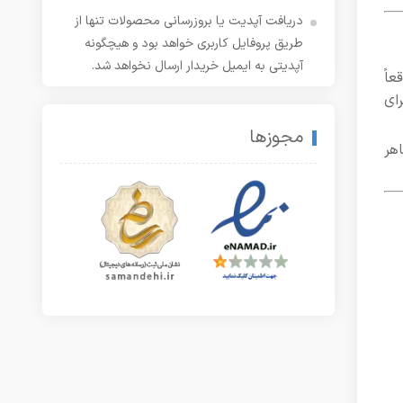
دریافت آپدیت یا بروزرسانی محصولات تنها از
طریق پروفایل کاربری خواهد بود و هیچگونه
آپدیتی به ایمیل خریدار ارسال نخواهد شد.
ز Botble Technologies که واقعاً
رفته تا ثبت‌نام آژنت، فروش بسته اعتباری، مدیریت ملک با عکس و نقشه و API برای
مجوزها
خاطر ظاهر