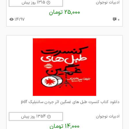
ادبیات نوجوان
1315 روز پیش
25,000 تومان
14197
0
دانلود کتاب کنسرت طبل های غمگین اثر جردن ساننبلیک pdf
ادبیات نوجوان
1354 روز پیش
14,000 تومان