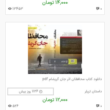
14,000 تومان
13453
0
دانلود کتاب محافظان اثر جان گریشام pdf
داستان تریلر
1126 روز پیش
12,000 تومان
526
0