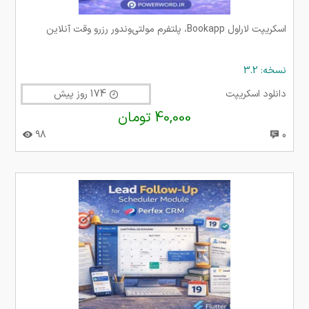
اسکریپت لاراول Bookapp، پلتفرم مولتی‌وندور رزرو وقت آنلاین
نسخه: 3.2
دانلود اسکریپت
174 روز پیش
40,000 تومان
98
0