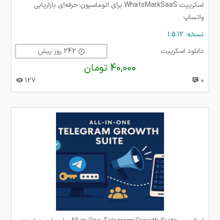
اسکریپت WhatsMarkSaaS برای اتوماسیون حرفه‌ای بازاریابی
واتساپ
نسخه: 1.5.12
دانلود اسکریپت
242 روز پیش
40,000 تومان
127
0