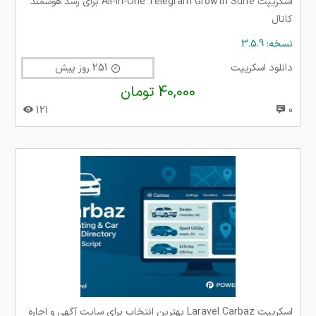
اسکریپت All-in-One Telegram Growth Suite برای رشد هوشمند
کانال
نسخه: 3.5.9
دانلود اسکریپت
251 روز پیش
40,000 تومان
121
0
اسکریپت Laravel Carbaz بهترین انتخاب برای سایت آگهی و اجاره