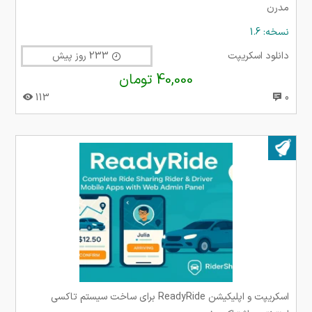
مدرن
نسخه: 1.6
دانلود اسکریپت
233 روز پیش
40,000 تومان
113
0
بروز شده در ۲۸ آذر ۱۴۰۴
اسکریپت و اپلیکیشن ReadyRide برای ساخت سیستم تاکسی