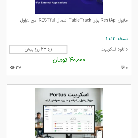
ماژول RestApi برای TableTrack اتصال RESTful امن لاراول
نسخه: 1.0.12
دانلود اسکریپت
23 روز پیش
40,000 تومان
38
0