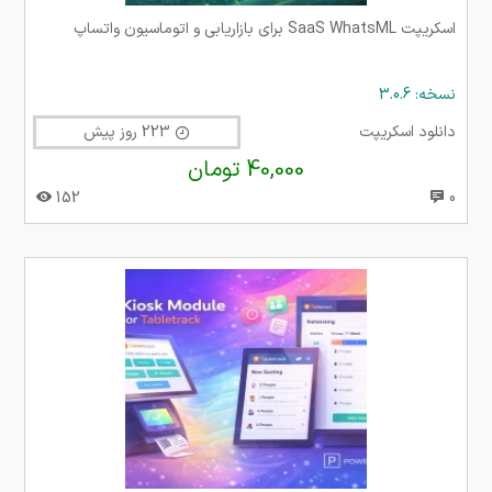
اسکریپت SaaS WhatsML برای بازاریابی و اتوماسیون واتساپ
نسخه: 3.0.6
دانلود اسکریپت
223 روز پیش
40,000 تومان
152
0