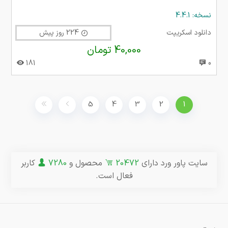
نسخه: 4.4.1
دانلود اسکریپت
224 روز پیش
40,000 تومان
181
0
5
4
3
2
1
سایت پاور ورد دارای
20472
محصول و
7280
کاربر
فعال است.