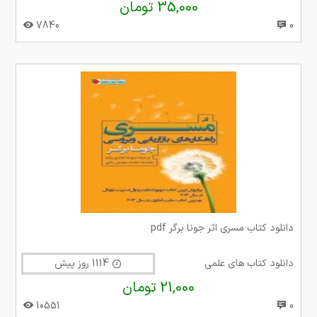
35,000 تومان
7840
0
دانلود کتاب مسری اثر جونا برگر‮‏‫ pdf
دانلود کتاب های علمی
1114 روز پیش
21,000 تومان
10551
0