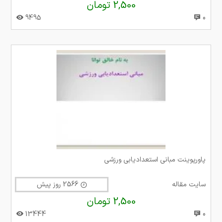
2,500 تومان
9495
0
پاورپوینت مبانی استعدادیابی ورزشی
سایت مقاله
2566 روز پیش
2,500 تومان
13444
0