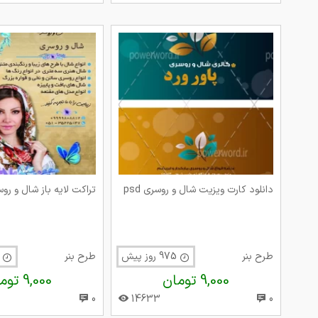
دانلود کارت ویزیت شال و روسری psd
تراکت لایه باز شال و روسری
طرح بنر
975 روز پیش
طرح بنر
1017 روز پ
9,000 تومان
9,000 تومان
0
14633
0