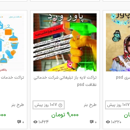
 psd
تراکت لایه باز تبلیغاتی شرکت خدماتی
تراکت خدمات نظا
نظافت psd
یش
طرح بنر
1017 روز پیش
طرح بنر
9,000 تومان
9,000 
0
10624
0
10320