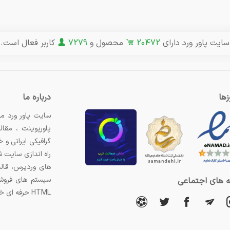
سایت پاور ورد دارای
20472
محصول و
7279
کاربر فعال است.
ها
درباره ما
سایت پاور ورد مر
پاورپوینت ، مقال
گرافیکی ایرانی و
راه اندازی سایت 
های وردپرس، قال
سیستم های فروشگ
 های اجتماعی
HTML حرفه ای خریداری کنید.