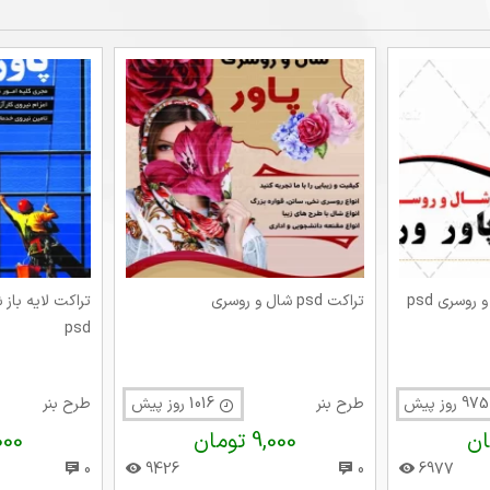
دانلود کارت ویزیت شال و روسری psd
تراکت psd شال و روسری
تراکت لایه باز
psd
ش
طرح بنر
1016 روز پیش
طرح بنر
9,000 تومان
9,000 
0
9426
0
6977