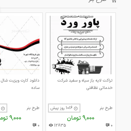
تراکت لایه باز سیاه و سفید شرکت
خدماتی نظافتی
ساده
طرح بنر
1016 روز پیش
طرح بنر
975 روز پی
9,000 تومان
9,000 تومان
0
12835
0