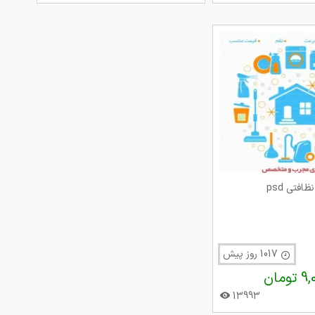
فتی psd
1017 روز پیش
تومان
13993