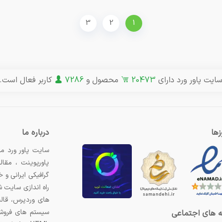
3
2
1
ایت پاور ورد دارای
20473
محصول و
7286
کاربر فعال است.
ها
درباره ما
سایت پاور ورد مر
پاورپوینت ، مقال
گرافیکی ایرانی و
راه اندازی سایت 
های وردپرس، قال
سیستم های فروشگ
 های اجتماعی