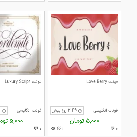
فونت Love Berry
فونت Bordemile – Luxury Script
فونت انگلیسی
2149 روز پیش
فونت انگلیسی
2271 روز پیش
5,000 تومان
5,000 تومان
0
461
0