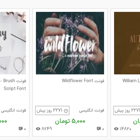
William Le
فونت Wildflower Font
فونت rush
Script Font
فونت انگلیسی
2271 روز پیش
فونت انگلیسی
5,000 تومان
5,000 
0
8249
0
14820