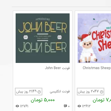
فونت John Beer
2047 روز پیش
فونت انگلیسی
2149 روز پیش
تومان
5,000 تومان
12761
0
13612