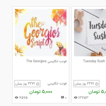
Tuesday Sush – B
فونت انگلیسی The Georgios
2271 روز پیش
فونت انگلیسی
2271 روز پیش
تومان
5,000 تومان
7575
0
13753