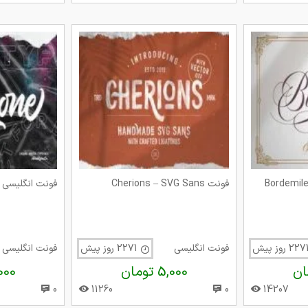
فونت Cherions – SVG Sans
فونت انگلیسی Quadrone
فونت انگلیسی
2271 روز پیش
فونت انگلیسی
5,000 تومان
5,000 
0
11260
0
14207