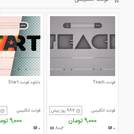
فونت Teach
دانلود فونت Start
فونت انگلیسی
887 روز پیش
فونت انگلیسی
966 
9,000 تومان
9,000 تومان
0
8002
0