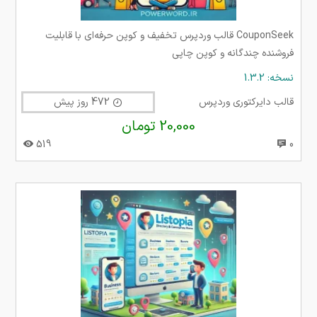
CouponSeek قالب وردپرس تخفیف و کوپن حرفه‌ای با قابلیت
فروشنده چندگانه و کوپن چاپی
نسخه: 1.3.2
قالب دایرکتوری وردپرس
472 روز پیش
20,000 تومان
519
0