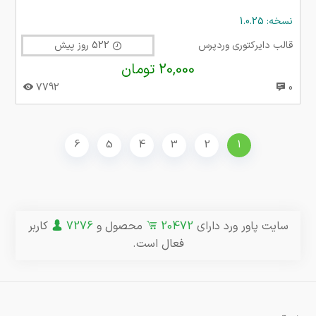
نسخه: 1.0.25
قالب دایرکتوری وردپرس
522 روز پیش
20,000 تومان
7792
0
6
5
4
3
2
1
سایت پاور ورد دارای
20472
محصول و
7276
کاربر
فعال است.