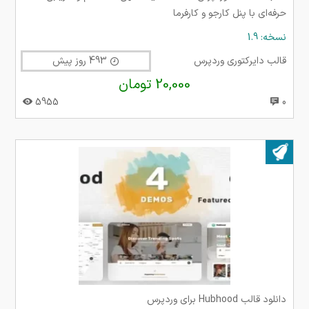
حرفه‌ای با پنل کارجو و کارفرما
نسخه: 1.9
قالب دایرکتوری وردپرس
493 روز پیش
20,000 تومان
5955
0
بروز شده در ۱۱ مرداد ۱۴۰۳
دانلود قالب Hubhood برای وردپرس