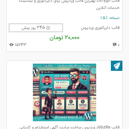
قالب Listygo بهترین قالب وردپرس برای دایرکتوری و لیستینگ
خدمات آنلاین
نسخه: 1.5.1
قالب دایرکتوری وردپرس
345 روز پیش
20,000 تومان
15243
0
بروز شده در ۱۱ فروردین ۱۴۰۴
قالب Jobzilla وردپرس ساخت سایت آگهی استخدام و کاریابی