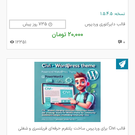
نسخه: 1.5.4.5
قالب دایرکتوری وردپرس
735 روز پیش
20,000 تومان
12351
0
بروز شده در ۱۸ شهریور ۱۴۰۴
قالب Civi برای وردپرس ساخت پلتفرم حرفه‌ای فریلنسری و شغلی