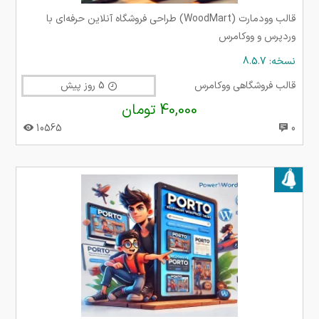
قالب وودمارت (WoodMart) طراحی فروشگاه آنلاین حرفه‌ای با
وردپرس و ووکامرس
نسخه: 8.5.7
قالب فروشگاهی ووکامرس
5 روز پیش
40,000 تومان
10565
0
بروز شده در ۳۰ بهمن ۱۴۰۴