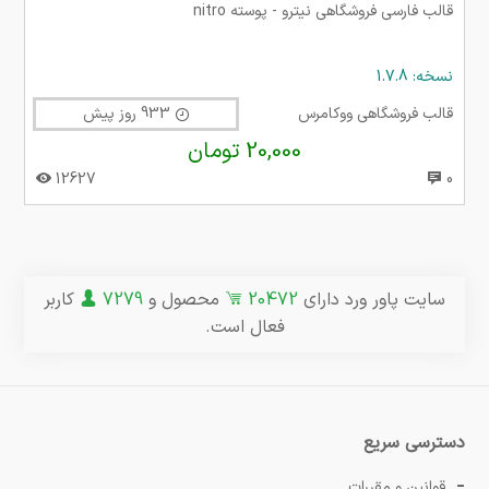
قالب فارسی فروشگاهی نیترو - پوسته nitro
نسخه: 1.7.8
قالب فروشگاهی ووکامرس
933 روز پیش
20,000 تومان
12627
0
سایت پاور ورد دارای
20472
محصول و
7279
کاربر
فعال است.
دسترسی سریع
قوانین و مقررات