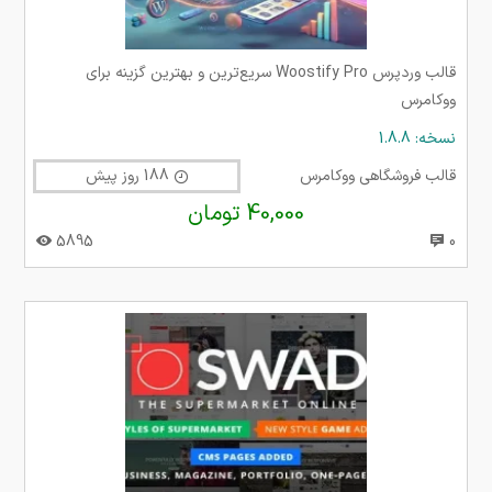
قالب وردپرس Woostify Pro سریع‌ترین و بهترین گزینه برای
ووکامرس
نسخه: 1.8.8
قالب فروشگاهی ووکامرس
188 روز پیش
40,000 تومان
5895
0