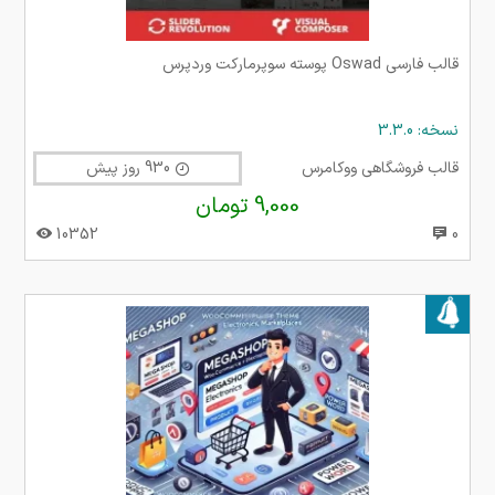
قالب فارسی Oswad پوسته سوپرمارکت وردپرس
نسخه: 3.3.0
قالب فروشگاهی ووکامرس
930 روز پیش
9,000 تومان
10352
0
بروز شده در ۰۶ اسفند ۱۴۰۳