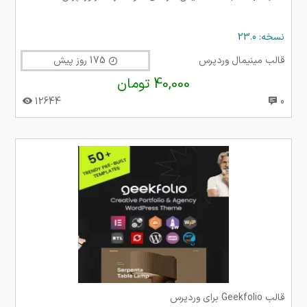
نسخه: 23.0
قالب مینیمال وردپرس
175 روز پیش
40,000 تومان
12644
0
قالب Geekfolio برای وردپرس