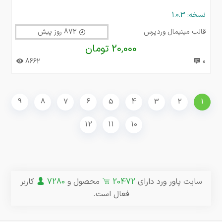
نسخه: 1.0.3
قالب مینیمال وردپرس
872 روز پیش
20,000 تومان
8662
0
9
8
7
6
5
4
3
2
1
12
11
10
سایت پاور ورد دارای
20472
محصول و
7280
کاربر
فعال است.