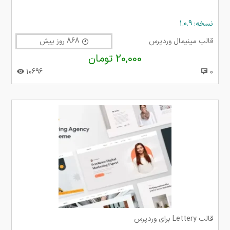
نسخه: 1.0.9
قالب مینیمال وردپرس
868 روز پیش
20,000 تومان
10696
0
قالب Lettery برای وردپرس