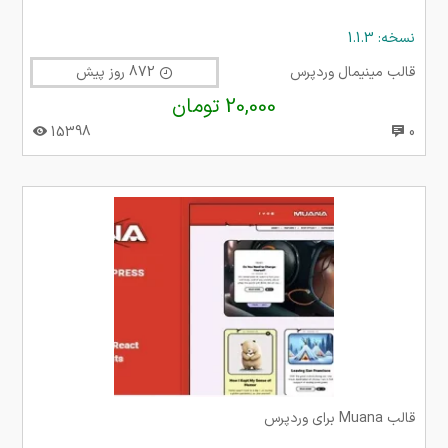
نسخه: 1.1.3
قالب مینیمال وردپرس
872 روز پیش
20,000 تومان
15398
0
قالب Muana برای وردپرس