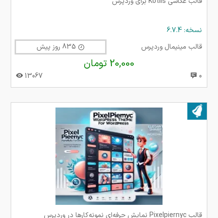
قالب عکاسی Kotlis برای وردپرس
نسخه: 6.7.4
قالب مینیمال وردپرس
835 روز پیش
20,000 تومان
13067
0
بروز شده در ۲۴ بهمن ۱۴۰۴
قالب Pixelpiernyc نمایش حرفه‌ای نمونه‌کارها در وردپرس