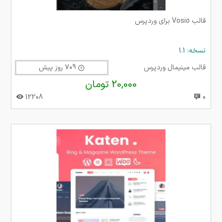
قالب Vosio برای وردپرس
نسخه: 1.1
قالب مینیمال وردپرس
709 روز پیش
20,000 تومان
12208
0