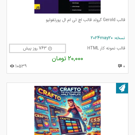
قالب Gerold گرولد قالب اچ تی ام ال پورتفولیو
نسخه: 2024may20
قالب نمونه کار HTML
763 روز پیش
20,000 تومان
10539
0
بروز شده در ۱۸ اسفند ۱۴۰۳