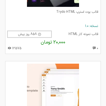
قالب بوت استرپ Trydo HTML
نسخه: 1.0
قالب نمونه کار HTML
858 روز پیش
20,000 تومان
12575
0