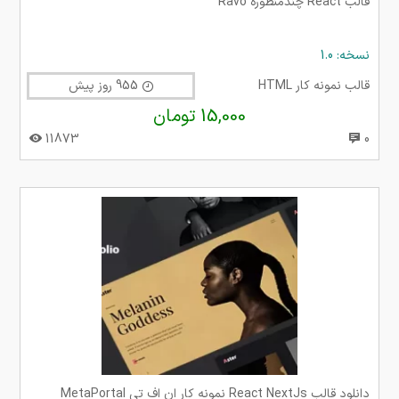
قالب React چندمنظوره Ravo
نسخه: 1.0
قالب نمونه کار HTML
955 روز پیش
15,000 تومان
11873
0
دانلود قالب React NextJs نمونه کار ان اف تی MetaPortal