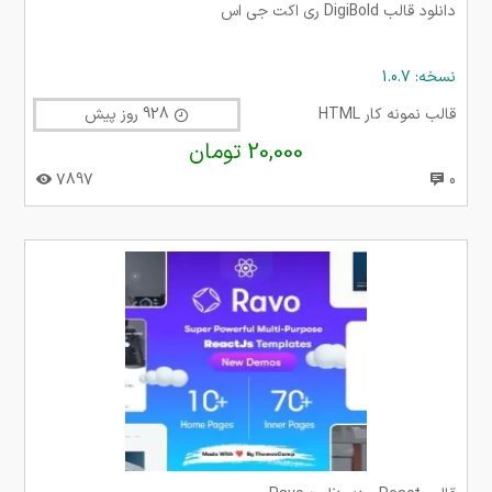
دانلود قالب DigiBold ری اکت جی اس
نسخه: 1.0.7
قالب نمونه کار HTML
928 روز پیش
20,000 تومان
7897
0