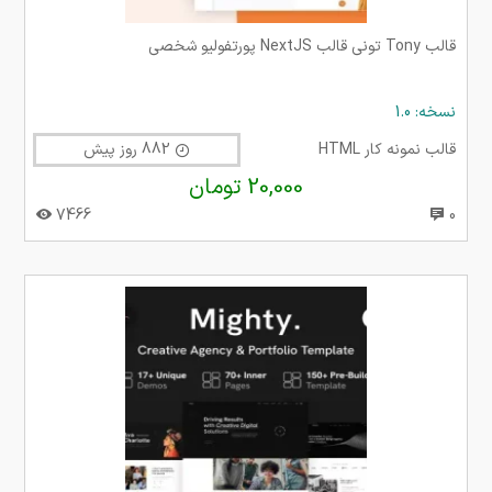
قالب Tony تونی قالب NextJS پورتفولیو شخصی
نسخه: 1.0
قالب نمونه کار HTML
882 روز پیش
20,000 تومان
7466
0