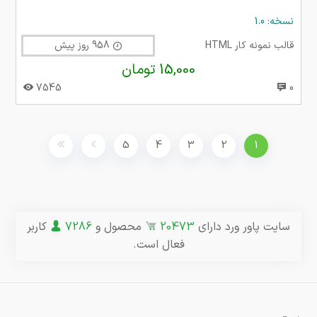
نسخه: 1.0
قالب نمونه کار HTML
958 روز پیش
15,000 تومان
7545
0
5
4
3
2
1
سایت پاور ورد دارای
20473
محصول و
7286
کاربر
فعال است.