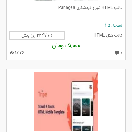
قالب HTML تور و گردشگری Panagea
نسخه: 1.5
قالب هتل HTML
2247 روز پیش
5,000 تومان
10126
0