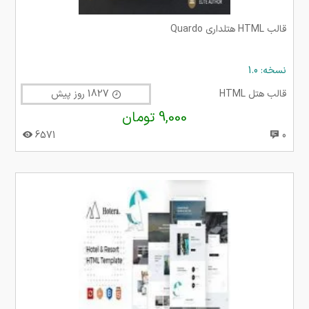
قالب HTML هتلداری Quardo
نسخه: 1.0
قالب هتل HTML
1827 روز پیش
9,000 تومان
6571
0