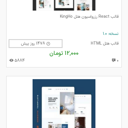
قالب React رزرواسیون هتل KingHo
نسخه: 1.0
قالب هتل HTML
1478 روز پیش
12,000 تومان
5884
0