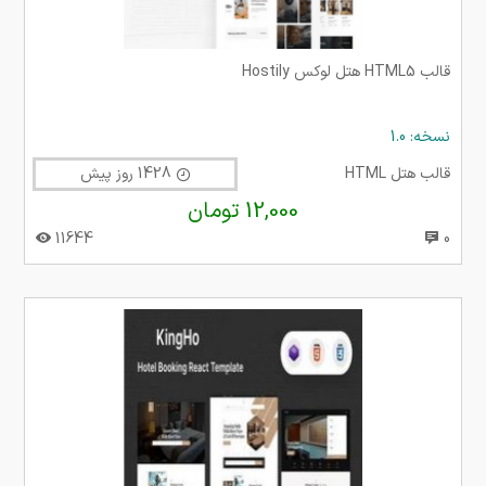
قالب HTML5 هتل لوکس Hostily
نسخه: 1.0
قالب هتل HTML
1428 روز پیش
12,000 تومان
11644
0