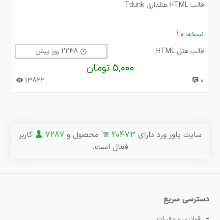
قالب HTML هتلداری Tdunk
نسخه: 1.0
قالب هتل HTML
2248 روز پیش
5,000 تومان
13822
0
سایت پاور ورد دارای
20473
محصول و
7287
کاربر
فعال است.
دسترسی سریع
قوانین و مقررات